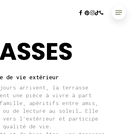
facebook
pinterest
instagram
phone
tiktok
Menu
ASSES
e de vie extérieur
jours arrivent, la terrasse
ent une pièce à vivre à part
famille, apéritifs entre amis,
 ou de lecture au soleil… Elle
 vers l’extérieur et participe
 qualité de vie.