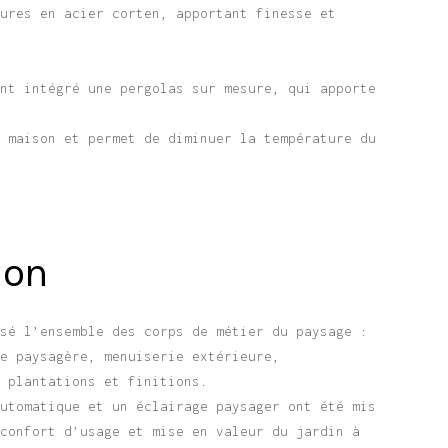
dures en acier corten, apportant finesse et
ent intégré une pergolas sur mesure, qui apporte
a maison et permet de diminuer la température du
.
ion
isé l’ensemble des corps de métier du paysage :
ie paysagère, menuiserie extérieure,
, plantations et finitions.
automatique et un éclairage paysager ont été mis
 confort d’usage et mise en valeur du jardin à