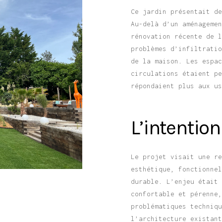
Ce jardin présentait d
Au-delà d’un aménageme
rénovation récente de 
problèmes d’infiltrati
de la maison. Les espa
circulations étaient p
répondaient plus aux u
L’intentio
Le projet visait une r
esthétique, fonctionne
durable. L’enjeu était
confortable et pérenne
problématiques techniq
l’architecture existan