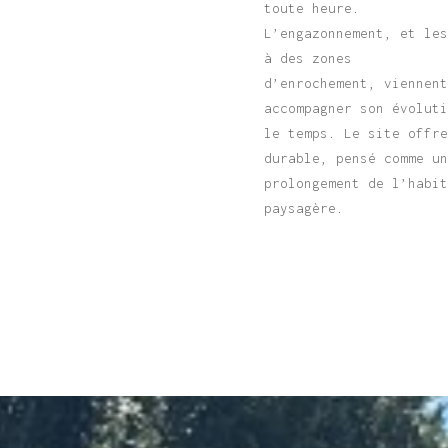
toute heure.
L’engazonnement, et le
à des zones
d’enrochement, viennen
accompagner son évolut
le temps. Le site offr
durable, pensé comme u
prolongement de l’habi
paysagère.