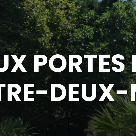
U
X
P
O
R
T
E
S
T
R
E
-
D
E
U
X
-