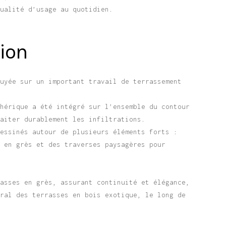
qualité d’usage au quotidien.
ion
puyée sur un important travail de terrassement
phérique a été intégré sur l’ensemble du contour
raiter durablement les infiltrations.
dessinés autour de plusieurs éléments forts :
e en grès et des traverses paysagères pour
rasses en grès, assurant continuité et élégance,
gral des terrasses en bois exotique, le long de